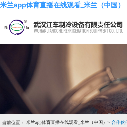
米兰app体育直播在线观看_米兰（中国）
当前位置：
米兰app体育直播在线观看_米兰（中国）
>
合作伙