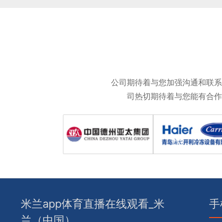
公司期待着与您加强沟通和联
司热切期待着与您能有合
米兰app体育直播在线观看_米
手
兰（中国）