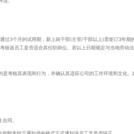
环境。
并通过3个月的试用期，新上岗干部(主管/干部以上)需签订3年期
是考核该员工是否适合其任职岗位。若以上日期规定与当地劳动
的是考核其表现和行为，并确认其适应公司的工作环境和文化。
止合同。
部会按附表转正通知书的格式正式通知该员工其是否转正。