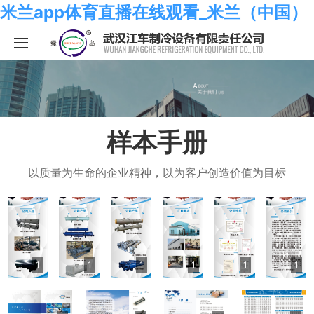
米兰app体育直播在线观看_米兰（中国）
米兰app体育直播在线观看_米兰（中国）
产品中心
关于我们
海水系列
样本手册
米兰app体育直播在线观看_米兰（中国）
化工系列
米兰app体育直播在线观看_米兰（中国）
以质量为生命的企业精神，以为客户创造价值为目标
合作伙伴
空调系列
荣誉资质
米兰app体育直播在线观看_米兰（中国）
人员招聘
冷冻系列
发展历程
行业新闻
1
1
1
1
1
1
米兰app体育直播在线观看_米兰（中国）
热泵系列
组织结构
业绩考核
食品系列
样本手册
员工发展
在线留言