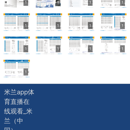
1
1
1
1
其他定制系列
招聘岗位
售后服务
1
1
1
1
1
1
1
1
1
米兰app体
育直播在
线观看_米
兰（中