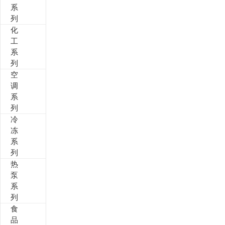
系
列
其他定制系列
招聘岗位
化
工
售后服务
系
列
空
调
系
列
冷
冻
系
列
热
泵
系
列
食
品