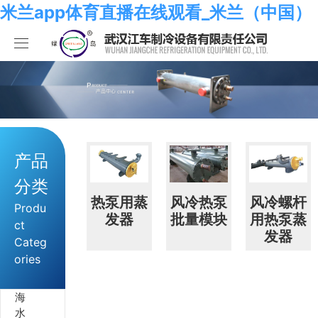
米兰app体育直播在线观看_米兰（中国）
米兰app体育直播在线观看_米兰（中国）
产品中心
关于我们
海水系列
产品
米兰app体育直播在线观看_米兰（中国）
化工系列
米兰app体育直播在线观看_米兰（中国）
分类
合作伙伴
空调系列
荣誉资质
米兰app体育直播在线观看_米兰（中国）
热泵用蒸
风冷热泵
风冷螺杆
Produ
发器
批量模块
用热泵蒸
ct
发器
人员招聘
冷冻系列
发展历程
行业新闻
Categ
ories
米兰app体育直播在线观看_米兰（中国）
热泵系列
组织结构
业绩考核
海
食品系列
样本手册
员工发展
在线留言
水