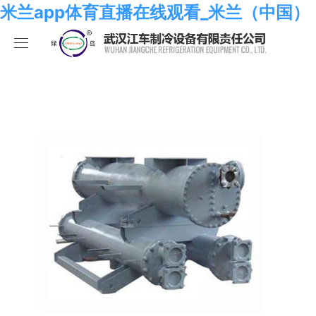
米兰app体育直播在线观看_米兰（中国）
米兰app体育直播在线观看_米兰（中国）
产品中心
关于我们
海水系列
米兰app体育直播在线观看_米兰（中国）
化工系列
米兰app体育直播在线观看_米兰（中国）
合作伙伴
空调系列
荣誉资质
米兰app体育直播在线观看_米兰（中国）
人员招聘
冷冻系列
发展历程
行业新闻
米兰app体育直播在线观看_米兰（中国）
热泵系列
组织结构
业绩考核
食品系列
样本手册
员工发展
在线留言