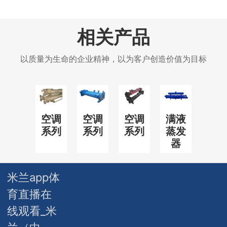
相关产品
以质量为生命的企业精神，以为客户创造价值为目标
空调
空调
空调
满液
系列
系列
系列
蒸发
器
米兰app体
育直播在
线观看_米