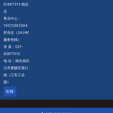
61867313 钱先
生
售后中心：
15072363364
舒先生（24小时
服务热线）
传 真：027-
82871512
地 址：湖北省武
汉市黄陂区滠口
镇（江车工业
园）
在线咨询