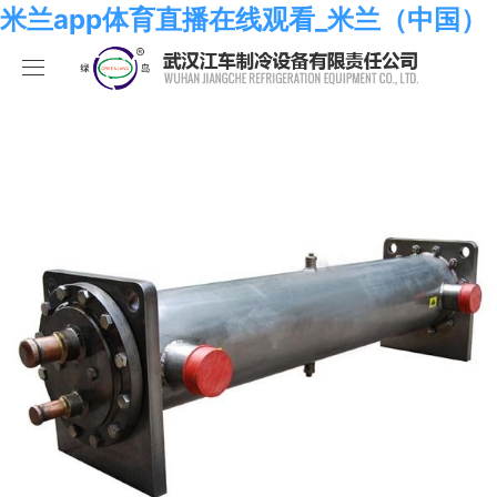
米兰app体育直播在线观看_米兰（中国）
米兰app体育直播在线观看_米兰（中国）
产品中心
关于我们
海水系列
米兰app体育直播在线观看_米兰（中国）
化工系列
米兰app体育直播在线观看_米兰（中国）
合作伙伴
空调系列
荣誉资质
米兰app体育直播在线观看_米兰（中国）
人员招聘
冷冻系列
发展历程
行业新闻
米兰app体育直播在线观看_米兰（中国）
热泵系列
组织结构
业绩考核
食品系列
样本手册
员工发展
在线留言